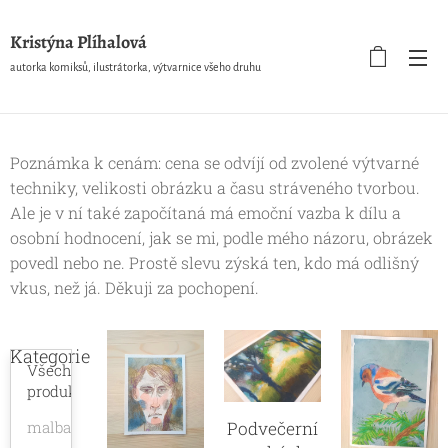
Kristýna Plíhalová
autorka komiksů, ilustrátorka, výtvarnice všeho druhu
Poznámka k cenám: cena se odvíjí od zvolené výtvarné
techniky, velikosti obrázku a času stráveného tvorbou.
Ale je v ní také započítaná má emoční vazba k dílu a
osobní hodnocení, jak se mi, podle mého názoru, obrázek
povedl nebo ne. Prostě slevu zýská ten, kdo má odlišný
vkus, než já. Děkuji za pochopení.
Kategorie
Všechny
produkty
malba
Podvečerní