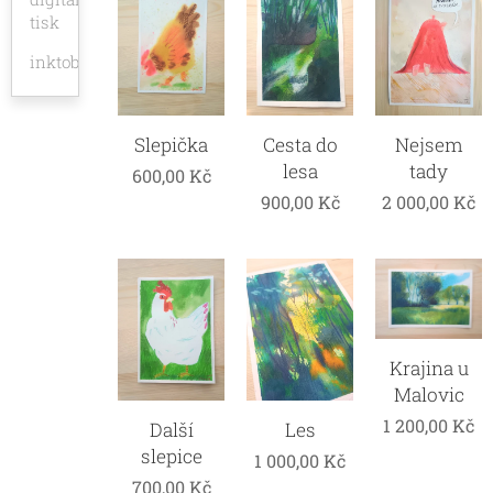
tisk
inktober
Slepička
Cesta do
Nejsem
lesa
tady
600,00
Kč
900,00
Kč
2 000,00
Kč
Krajina u
Malovic
1 200,00
Kč
Další
Les
slepice
1 000,00
Kč
700,00
Kč