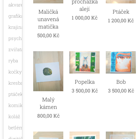
procházka
akvarel
alejí
Maličká
Ptáček
grafika
1 000,00
Kč
unavená
1 200,00
Kč
matička
krajina
500,00
Kč
psycho
zvířata
ryba
kočky
Popelka
Bob
kresba
3 500,00
Kč
3 500,00
Kč
ptáček
Malý
komiks
kámen
800,00
Kč
koláž
betlém
digitální